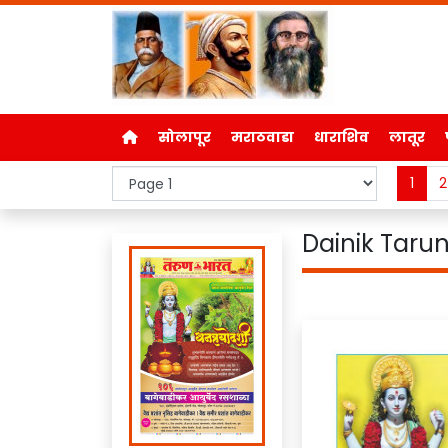
सोलापूर
मराठवाडा
धाराशिव
लातूर
1
2
Dainik Tarun